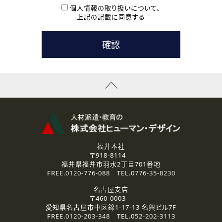
本登録に関するご連絡および本登録時の参考情報として利
個人情報の取り扱いについて、
用いたします。
上記の記載に同意する
なお、ご連絡手段は、電話・Ｅメールのいずれかの方法とい
たします。
( 3 ) スタッフ派遣を検討されている企業の皆様
お問い合わせの内容に回答するために利用いたします。
なお、ご連絡手段は、電話・Ｅメールのいずれかの方法とい
たします。
( 4 ) LEC福井南校「提携校］での講座受講を検討されている皆
様
資料送付、受講相談に関するご連絡のために利用いたしま
す。
その他、お問い合わせの内容に回答するために利用いたし
ます。
なお、ご連絡手段は、電話・Ｅメールのいずれかの方法とい
たします。
福井本社
〒918-8114
2.個人情報の第三者提供
福井県福井市羽水2丁目701番地
ご提供いただいた個人情報は、法令等の規定に従う場合を除き、
FREE.
0120-776-088
TEL.
0776-35-8230
ご本人の同意を得ずに第三者に提供することはありません。
名古屋支店
〒460-0003
3.個人情報の取り扱いの委託
愛知県名古屋市中区錦1-17-13 名興ビル7F
弊社の定める個人情報保護の評価基準を満たした委託先に、個
FREE.
0120-203-348
TEL.
052-202-3113
人情報を委託する場合があります。