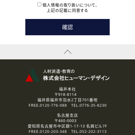
本登録に関するご連絡および本登録時の参考情報として利
個人情報の取り扱いについて、
用いたします。
上記の記載に同意する
なお、ご連絡手段は、電話・Ｅメールのいずれかの方法とい
たします。
( 3 ) スタッフ派遣を検討されている企業の皆様
お問い合わせの内容に回答するために利用いたします。
なお、ご連絡手段は、電話・Ｅメールのいずれかの方法とい
たします。
( 4 ) LEC福井南校「提携校］での講座受講を検討されている皆
様
資料送付、受講相談に関するご連絡のために利用いたしま
す。
その他、お問い合わせの内容に回答するために利用いたし
ます。
なお、ご連絡手段は、電話・Ｅメールのいずれかの方法とい
たします。
福井本社
〒918-8114
2.個人情報の第三者提供
福井県福井市羽水2丁目701番地
ご提供いただいた個人情報は、法令等の規定に従う場合を除き、
FREE.
0120-776-088
TEL.
0776-35-8230
ご本人の同意を得ずに第三者に提供することはありません。
名古屋支店
〒460-0003
3.個人情報の取り扱いの委託
愛知県名古屋市中区錦1-17-13 名興ビル7F
弊社の定める個人情報保護の評価基準を満たした委託先に、個
FREE.
0120-203-348
TEL.
052-202-3113
人情報を委託する場合があります。