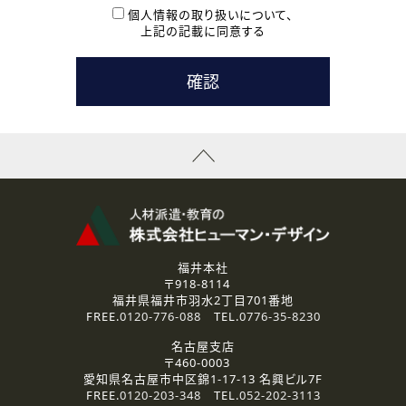
本登録に関するご連絡および本登録時の参考情報として利
個人情報の取り扱いについて、
用いたします。
上記の記載に同意する
なお、ご連絡手段は、電話・Ｅメールのいずれかの方法とい
たします。
( 3 ) スタッフ派遣を検討されている企業の皆様
お問い合わせの内容に回答するために利用いたします。
なお、ご連絡手段は、電話・Ｅメールのいずれかの方法とい
たします。
( 4 ) LEC福井南校「提携校］での講座受講を検討されている皆
様
資料送付、受講相談に関するご連絡のために利用いたしま
す。
その他、お問い合わせの内容に回答するために利用いたし
ます。
なお、ご連絡手段は、電話・Ｅメールのいずれかの方法とい
たします。
福井本社
〒918-8114
2.個人情報の第三者提供
福井県福井市羽水2丁目701番地
ご提供いただいた個人情報は、法令等の規定に従う場合を除き、
FREE.
0120-776-088
TEL.
0776-35-8230
ご本人の同意を得ずに第三者に提供することはありません。
名古屋支店
〒460-0003
3.個人情報の取り扱いの委託
愛知県名古屋市中区錦1-17-13 名興ビル7F
弊社の定める個人情報保護の評価基準を満たした委託先に、個
FREE.
0120-203-348
TEL.
052-202-3113
人情報を委託する場合があります。