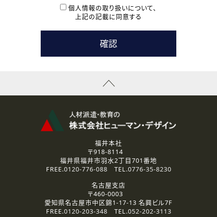
本登録に関するご連絡および本登録時の参考情報として利
個人情報の取り扱いについて、
用いたします。
上記の記載に同意する
なお、ご連絡手段は、電話・Ｅメールのいずれかの方法とい
たします。
( 3 ) スタッフ派遣を検討されている企業の皆様
お問い合わせの内容に回答するために利用いたします。
なお、ご連絡手段は、電話・Ｅメールのいずれかの方法とい
たします。
( 4 ) LEC福井南校「提携校］での講座受講を検討されている皆
様
資料送付、受講相談に関するご連絡のために利用いたしま
す。
その他、お問い合わせの内容に回答するために利用いたし
ます。
なお、ご連絡手段は、電話・Ｅメールのいずれかの方法とい
たします。
福井本社
〒918-8114
2.個人情報の第三者提供
福井県福井市羽水2丁目701番地
ご提供いただいた個人情報は、法令等の規定に従う場合を除き、
FREE.
0120-776-088
TEL.
0776-35-8230
ご本人の同意を得ずに第三者に提供することはありません。
名古屋支店
〒460-0003
3.個人情報の取り扱いの委託
愛知県名古屋市中区錦1-17-13 名興ビル7F
弊社の定める個人情報保護の評価基準を満たした委託先に、個
FREE.
0120-203-348
TEL.
052-202-3113
人情報を委託する場合があります。