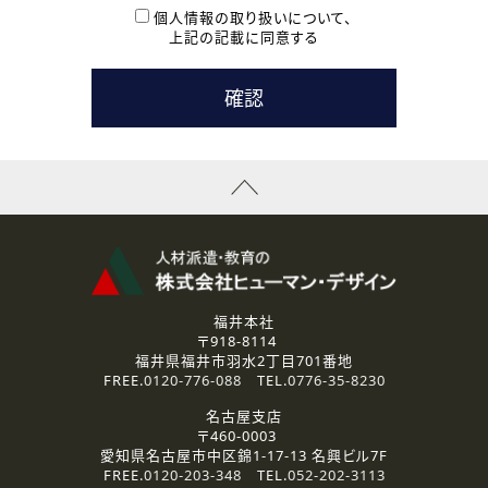
本登録に関するご連絡および本登録時の参考情報として利
個人情報の取り扱いについて、
用いたします。
上記の記載に同意する
なお、ご連絡手段は、電話・Ｅメールのいずれかの方法とい
たします。
( 3 ) スタッフ派遣を検討されている企業の皆様
お問い合わせの内容に回答するために利用いたします。
なお、ご連絡手段は、電話・Ｅメールのいずれかの方法とい
たします。
( 4 ) LEC福井南校「提携校］での講座受講を検討されている皆
様
資料送付、受講相談に関するご連絡のために利用いたしま
す。
その他、お問い合わせの内容に回答するために利用いたし
ます。
なお、ご連絡手段は、電話・Ｅメールのいずれかの方法とい
たします。
福井本社
〒918-8114
2.個人情報の第三者提供
福井県福井市羽水2丁目701番地
ご提供いただいた個人情報は、法令等の規定に従う場合を除き、
FREE.
0120-776-088
TEL.
0776-35-8230
ご本人の同意を得ずに第三者に提供することはありません。
名古屋支店
〒460-0003
3.個人情報の取り扱いの委託
愛知県名古屋市中区錦1-17-13 名興ビル7F
弊社の定める個人情報保護の評価基準を満たした委託先に、個
FREE.
0120-203-348
TEL.
052-202-3113
人情報を委託する場合があります。