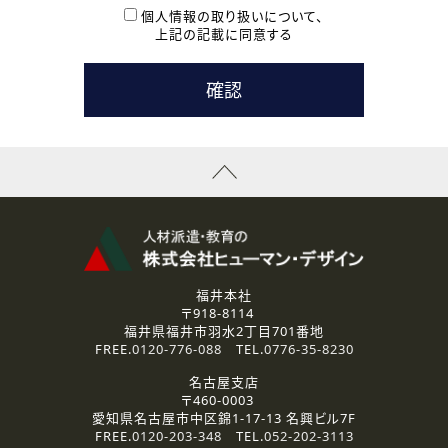
本登録に関するご連絡および本登録時の参考情報として利
個人情報の取り扱いについて、
用いたします。
上記の記載に同意する
なお、ご連絡手段は、電話・Ｅメールのいずれかの方法とい
たします。
( 3 ) スタッフ派遣を検討されている企業の皆様
お問い合わせの内容に回答するために利用いたします。
なお、ご連絡手段は、電話・Ｅメールのいずれかの方法とい
たします。
( 4 ) LEC福井南校「提携校］での講座受講を検討されている皆
様
資料送付、受講相談に関するご連絡のために利用いたしま
す。
その他、お問い合わせの内容に回答するために利用いたし
ます。
なお、ご連絡手段は、電話・Ｅメールのいずれかの方法とい
たします。
福井本社
〒918-8114
2.個人情報の第三者提供
福井県福井市羽水2丁目701番地
ご提供いただいた個人情報は、法令等の規定に従う場合を除き、
FREE.
0120-776-088
TEL.
0776-35-8230
ご本人の同意を得ずに第三者に提供することはありません。
名古屋支店
〒460-0003
3.個人情報の取り扱いの委託
愛知県名古屋市中区錦1-17-13 名興ビル7F
弊社の定める個人情報保護の評価基準を満たした委託先に、個
FREE.
0120-203-348
TEL.
052-202-3113
人情報を委託する場合があります。