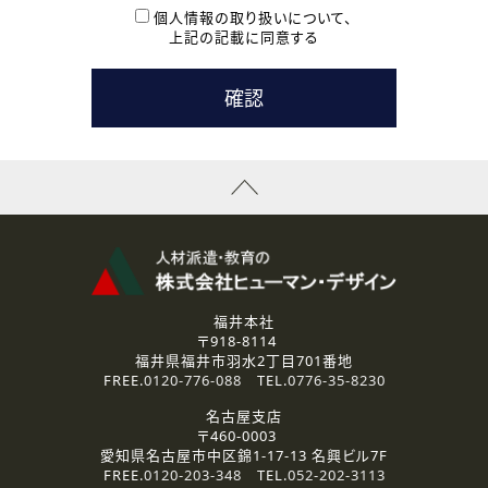
本登録に関するご連絡および本登録時の参考情報として利
個人情報の取り扱いについて、
用いたします。
上記の記載に同意する
なお、ご連絡手段は、電話・Ｅメールのいずれかの方法とい
たします。
( 3 ) スタッフ派遣を検討されている企業の皆様
お問い合わせの内容に回答するために利用いたします。
なお、ご連絡手段は、電話・Ｅメールのいずれかの方法とい
たします。
( 4 ) LEC福井南校「提携校］での講座受講を検討されている皆
様
資料送付、受講相談に関するご連絡のために利用いたしま
す。
その他、お問い合わせの内容に回答するために利用いたし
ます。
なお、ご連絡手段は、電話・Ｅメールのいずれかの方法とい
たします。
福井本社
〒918-8114
2.個人情報の第三者提供
福井県福井市羽水2丁目701番地
ご提供いただいた個人情報は、法令等の規定に従う場合を除き、
FREE.
0120-776-088
TEL.
0776-35-8230
ご本人の同意を得ずに第三者に提供することはありません。
名古屋支店
〒460-0003
3.個人情報の取り扱いの委託
愛知県名古屋市中区錦1-17-13 名興ビル7F
弊社の定める個人情報保護の評価基準を満たした委託先に、個
FREE.
0120-203-348
TEL.
052-202-3113
人情報を委託する場合があります。