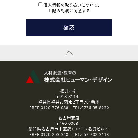
本登録に関するご連絡および本登録時の参考情報として利
個人情報の取り扱いについて、
用いたします。
上記の記載に同意する
なお、ご連絡手段は、電話・Ｅメールのいずれかの方法とい
たします。
( 3 ) スタッフ派遣を検討されている企業の皆様
お問い合わせの内容に回答するために利用いたします。
なお、ご連絡手段は、電話・Ｅメールのいずれかの方法とい
たします。
( 4 ) LEC福井南校「提携校］での講座受講を検討されている皆
様
資料送付、受講相談に関するご連絡のために利用いたしま
す。
その他、お問い合わせの内容に回答するために利用いたし
ます。
なお、ご連絡手段は、電話・Ｅメールのいずれかの方法とい
たします。
福井本社
〒918-8114
2.個人情報の第三者提供
福井県福井市羽水2丁目701番地
ご提供いただいた個人情報は、法令等の規定に従う場合を除き、
FREE.
0120-776-088
TEL.
0776-35-8230
ご本人の同意を得ずに第三者に提供することはありません。
名古屋支店
〒460-0003
3.個人情報の取り扱いの委託
愛知県名古屋市中区錦1-17-13 名興ビル7F
弊社の定める個人情報保護の評価基準を満たした委託先に、個
FREE.
0120-203-348
TEL.
052-202-3113
人情報を委託する場合があります。