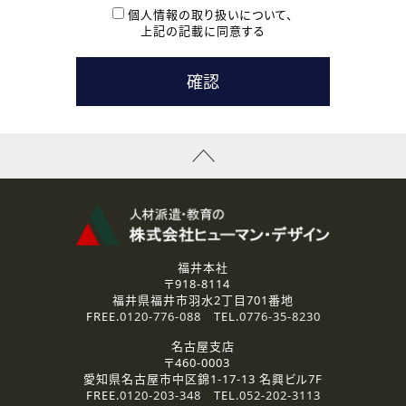
本登録に関するご連絡および本登録時の参考情報として利
個人情報の取り扱いについて、
用いたします。
上記の記載に同意する
なお、ご連絡手段は、電話・Ｅメールのいずれかの方法とい
たします。
( 3 ) スタッフ派遣を検討されている企業の皆様
お問い合わせの内容に回答するために利用いたします。
なお、ご連絡手段は、電話・Ｅメールのいずれかの方法とい
たします。
( 4 ) LEC福井南校「提携校］での講座受講を検討されている皆
様
資料送付、受講相談に関するご連絡のために利用いたしま
す。
その他、お問い合わせの内容に回答するために利用いたし
ます。
なお、ご連絡手段は、電話・Ｅメールのいずれかの方法とい
たします。
福井本社
〒918-8114
2.個人情報の第三者提供
福井県福井市羽水2丁目701番地
ご提供いただいた個人情報は、法令等の規定に従う場合を除き、
FREE.
0120-776-088
TEL.
0776-35-8230
ご本人の同意を得ずに第三者に提供することはありません。
名古屋支店
〒460-0003
3.個人情報の取り扱いの委託
愛知県名古屋市中区錦1-17-13 名興ビル7F
弊社の定める個人情報保護の評価基準を満たした委託先に、個
FREE.
0120-203-348
TEL.
052-202-3113
人情報を委託する場合があります。