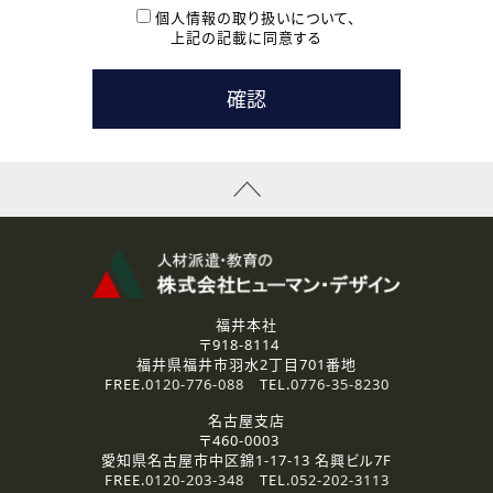
本登録に関するご連絡および本登録時の参考情報として利
個人情報の取り扱いについて、
用いたします。
上記の記載に同意する
なお、ご連絡手段は、電話・Ｅメールのいずれかの方法とい
たします。
( 3 ) スタッフ派遣を検討されている企業の皆様
お問い合わせの内容に回答するために利用いたします。
なお、ご連絡手段は、電話・Ｅメールのいずれかの方法とい
たします。
( 4 ) LEC福井南校「提携校］での講座受講を検討されている皆
様
資料送付、受講相談に関するご連絡のために利用いたしま
す。
その他、お問い合わせの内容に回答するために利用いたし
ます。
なお、ご連絡手段は、電話・Ｅメールのいずれかの方法とい
たします。
福井本社
〒918-8114
2.個人情報の第三者提供
福井県福井市羽水2丁目701番地
ご提供いただいた個人情報は、法令等の規定に従う場合を除き、
FREE.
0120-776-088
TEL.
0776-35-8230
ご本人の同意を得ずに第三者に提供することはありません。
名古屋支店
〒460-0003
3.個人情報の取り扱いの委託
愛知県名古屋市中区錦1-17-13 名興ビル7F
弊社の定める個人情報保護の評価基準を満たした委託先に、個
FREE.
0120-203-348
TEL.
052-202-3113
人情報を委託する場合があります。