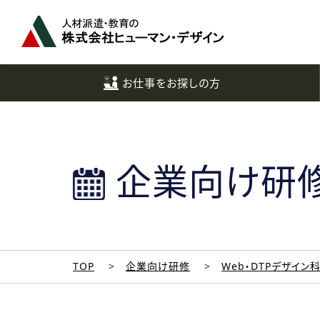
ペ
ー
ジ
ト
ッ
お仕事をお探しの方
プ
へ
企業向け研
TOP
企業向け研修
Web・DTPデザイン