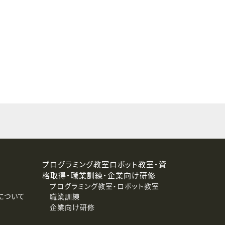
することはありません。
プログラミング教室ロボット教室・資
格取得・職業訓練・企業向け研修
プログラミング教室・ロボット教室
について
職業訓練
企業向け研修
消去および第三者への提供停止）