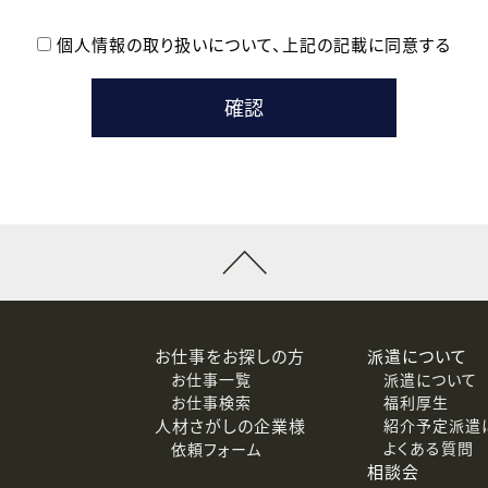
個人情報の取り扱いについて、
上記の記載に同意する
登録時の参考情報として利用いたします。
メールのいずれかの方法といたします。
ている企業の皆様
るために利用いたします。
メールのいずれかの方法といたします。
］での講座受講を検討されている皆様
連絡のために利用いたします。
回答するために利用いたします。
メールのいずれかの方法といたします。
令等の規定に従う場合を除き、ご本人の同意を得ずに第三者に提供
お仕事をお探しの方
派遣について
お仕事一覧
派遣について
価基準を満たした委託先に、個人情報を委託する場合があります。
お仕事検索
福利厚生
人材さがしの企業様
紹介予定派遣
よくある質問
依頼フォーム
等（利用目的の通知、開示、訂正、追加または削除、利用の停止、
相談会