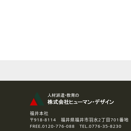
( 2 ) 派遣登録を希望される皆様
本登録に関するご連絡および本
なお、ご連絡手段は、電話・Ｅ
( 3 ) スタッフ派遣を検討され
お問い合わせの内容に回答す
なお、ご連絡手段は、電話・Ｅ
( 4 ) LEC福井南校「提携校
資料送付、受講相談に関するご
その他、お問い合わせの内容に
なお、ご連絡手段は、電話・Ｅ
2.個人情報の第三者提供
ご提供いただいた個人情報は、法
3.個人情報の取り扱いの委託
弊社の定める個人情報保護の評
福井本社
4.個人情報の開示等について
〒918-8114
福井県福井市羽水2丁目701番地
ご提供いただいた個人情報の開示
FREE.
0120-776-088 TEL.
0776-35-8230