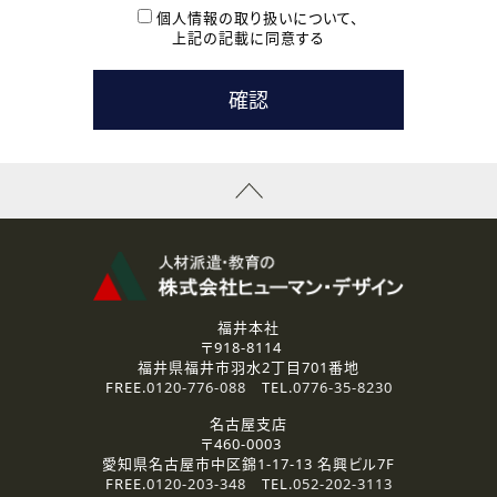
本登録に関するご連絡および本登録時の参考情報として利
個人情報の取り扱いについて、
用いたします。
上記の記載に同意する
なお、ご連絡手段は、電話・Ｅメールのいずれかの方法とい
たします。
( 3 ) スタッフ派遣を検討されている企業の皆様
お問い合わせの内容に回答するために利用いたします。
なお、ご連絡手段は、電話・Ｅメールのいずれかの方法とい
たします。
( 4 ) LEC福井南校「提携校］での講座受講を検討されている皆
様
資料送付、受講相談に関するご連絡のために利用いたしま
す。
その他、お問い合わせの内容に回答するために利用いたし
ます。
なお、ご連絡手段は、電話・Ｅメールのいずれかの方法とい
たします。
福井本社
〒918-8114
2.個人情報の第三者提供
福井県福井市羽水2丁目701番地
ご提供いただいた個人情報は、法令等の規定に従う場合を除き、
FREE.
0120-776-088
TEL.
0776-35-8230
ご本人の同意を得ずに第三者に提供することはありません。
名古屋支店
〒460-0003
3.個人情報の取り扱いの委託
愛知県名古屋市中区錦1-17-13 名興ビル7F
弊社の定める個人情報保護の評価基準を満たした委託先に、個
FREE.
0120-203-348
TEL.
052-202-3113
人情報を委託する場合があります。