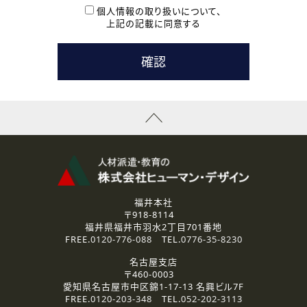
本登録に関するご連絡および本登録時の参考情報として利
個人情報の取り扱いについて、
用いたします。
上記の記載に同意する
なお、ご連絡手段は、電話・Ｅメールのいずれかの方法とい
たします。
( 3 ) スタッフ派遣を検討されている企業の皆様
お問い合わせの内容に回答するために利用いたします。
なお、ご連絡手段は、電話・Ｅメールのいずれかの方法とい
たします。
( 4 ) LEC福井南校「提携校］での講座受講を検討されている皆
様
資料送付、受講相談に関するご連絡のために利用いたしま
す。
その他、お問い合わせの内容に回答するために利用いたし
ます。
なお、ご連絡手段は、電話・Ｅメールのいずれかの方法とい
たします。
福井本社
〒918-8114
2.個人情報の第三者提供
福井県福井市羽水2丁目701番地
ご提供いただいた個人情報は、法令等の規定に従う場合を除き、
FREE.
0120-776-088
TEL.
0776-35-8230
ご本人の同意を得ずに第三者に提供することはありません。
名古屋支店
〒460-0003
3.個人情報の取り扱いの委託
愛知県名古屋市中区錦1-17-13 名興ビル7F
弊社の定める個人情報保護の評価基準を満たした委託先に、個
FREE.
0120-203-348
TEL.
052-202-3113
人情報を委託する場合があります。