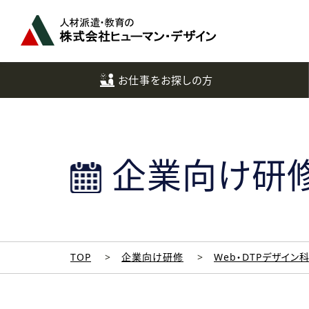
ペ
ー
ジ
ト
ッ
お仕事をお探しの方
プ
へ
企業向け研
TOP
企業向け研修
Web・DTPデザイン