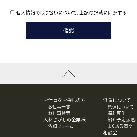
個人情報の取り扱いについて、
上記の記載に同意する
登録時の参考情報として利用いたします。
メールのいずれかの方法といたします。
ている企業の皆様
るために利用いたします。
メールのいずれかの方法といたします。
］での講座受講を検討されている皆様
連絡のために利用いたします。
回答するために利用いたします。
メールのいずれかの方法といたします。
令等の規定に従う場合を除き、ご本人の同意を得ずに第三者に提供
お仕事をお探しの方
派遣について
お仕事一覧
派遣について
価基準を満たした委託先に、個人情報を委託する場合があります。
お仕事検索
福利厚生
人材さがしの企業様
紹介予定派遣
よくある質問
依頼フォーム
等（利用目的の通知、開示、訂正、追加または削除、利用の停止、
相談会