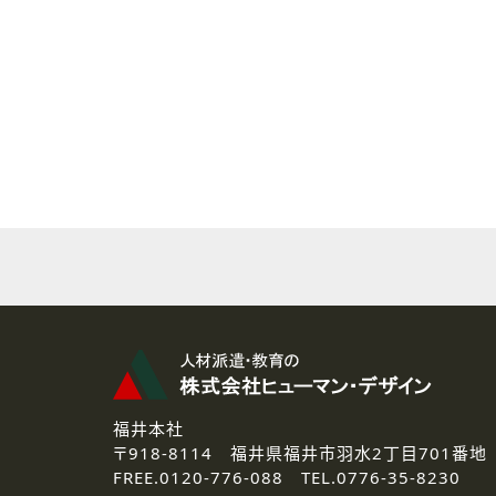
( 2 ) 派遣登録を希望される皆様
本登録に関するご連絡および本
なお、ご連絡手段は、電話・Ｅ
( 3 ) スタッフ派遣を検討され
お問い合わせの内容に回答す
なお、ご連絡手段は、電話・Ｅ
( 4 ) LEC福井南校「提携校
資料送付、受講相談に関するご
その他、お問い合わせの内容に
なお、ご連絡手段は、電話・Ｅ
2.個人情報の第三者提供
ご提供いただいた個人情報は、法
3.個人情報の取り扱いの委託
弊社の定める個人情報保護の評
福井本社
4.個人情報の開示等について
〒918-8114
福井県福井市羽水2丁目701番地
ご提供いただいた個人情報の開示
FREE.
0120-776-088 TEL.
0776-35-8230