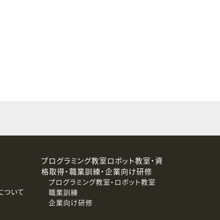
することはありません。
プログラミング教室ロボット教室・資
格取得・職業訓練・企業向け研修
プログラミング教室・ロボット教室
について
職業訓練
企業向け研修
消去および第三者への提供停止）