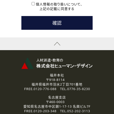
本登録に関するご連絡および本登録時の参考情報として利
個人情報の取り扱いについて、
用いたします。
上記の記載に同意する
なお、ご連絡手段は、電話・Ｅメールのいずれかの方法とい
たします。
( 3 ) スタッフ派遣を検討されている企業の皆様
お問い合わせの内容に回答するために利用いたします。
なお、ご連絡手段は、電話・Ｅメールのいずれかの方法とい
たします。
( 4 ) LEC福井南校「提携校］での講座受講を検討されている皆
様
資料送付、受講相談に関するご連絡のために利用いたしま
す。
その他、お問い合わせの内容に回答するために利用いたし
ます。
なお、ご連絡手段は、電話・Ｅメールのいずれかの方法とい
たします。
福井本社
〒918-8114
2.個人情報の第三者提供
福井県福井市羽水2丁目701番地
ご提供いただいた個人情報は、法令等の規定に従う場合を除き、
FREE.
0120-776-088
TEL.
0776-35-8230
ご本人の同意を得ずに第三者に提供することはありません。
名古屋支店
〒460-0003
3.個人情報の取り扱いの委託
愛知県名古屋市中区錦1-17-13 名興ビル7F
弊社の定める個人情報保護の評価基準を満たした委託先に、個
FREE.
0120-203-348
TEL.
052-202-3113
人情報を委託する場合があります。