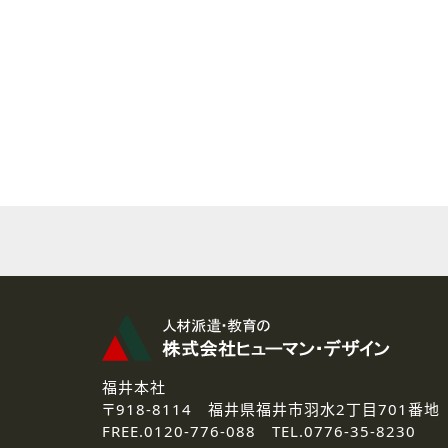
( 2 ) 派遣登録を希望される皆様
本登録に関するご連絡および本
なお、ご連絡手段は、電話・Ｅ
( 3 ) スタッフ派遣を検討され
お問い合わせの内容に回答す
なお、ご連絡手段は、電話・Ｅ
( 4 ) LEC福井南校「提携校
資料送付、受講相談に関するご
その他、お問い合わせの内容に
なお、ご連絡手段は、電話・Ｅ
2.個人情報の第三者提供
ご提供いただいた個人情報は、法
3.個人情報の取り扱いの委託
弊社の定める個人情報保護の評
福井本社
4.個人情報の開示等について
〒918-8114
福井県福井市羽水2丁目701番地
ご提供いただいた個人情報の開示
FREE.
0120-776-088 TEL.
0776-35-8230