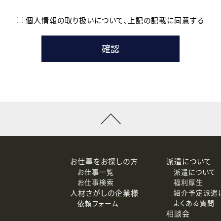
個人情報の取り扱いについて、
上記の記載に同意する
登録時の参考情報として利用いたします。
メールのいずれかの方法といたします。
ている企業の皆様
るために利用いたします。
メールのいずれかの方法といたします。
］での講座受講を検討されている皆様
連絡のために利用いたします。
回答するために利用いたします。
メールのいずれかの方法といたします。
令等の規定に従う場合を除き、ご本人の同意を得ずに第三者に提供
お仕事をお探しの方
派遣について
お仕事一覧
派遣について
価基準を満たした委託先に、個人情報を委託する場合があります。
お仕事検索
福利厚生
人材さがしの企業様
紹介予定派遣
よくある質問
依頼フォーム
等（利用目的の通知、開示、訂正、追加または削除、利用の停止、
相談会