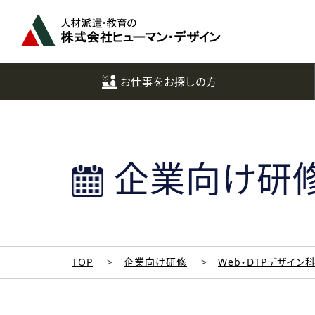
ペ
ー
ジ
ト
ッ
お仕事をお探しの方
プ
へ
企業向け研
TOP
企業向け研修
Web・DTPデザイン