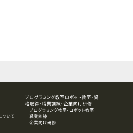
することはありません。
プログラミング教室ロボット教室・資
格取得・職業訓練・企業向け研修
プログラミング教室・ロボット教室
について
職業訓練
企業向け研修
消去および第三者への提供停止）