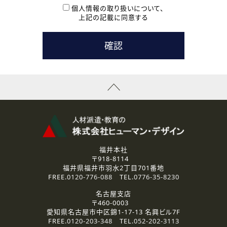
本登録に関するご連絡および本登録時の参考情報として利
個人情報の取り扱いについて、
用いたします。
上記の記載に同意する
なお、ご連絡手段は、電話・Ｅメールのいずれかの方法とい
たします。
( 3 ) スタッフ派遣を検討されている企業の皆様
お問い合わせの内容に回答するために利用いたします。
なお、ご連絡手段は、電話・Ｅメールのいずれかの方法とい
たします。
( 4 ) LEC福井南校「提携校］での講座受講を検討されている皆
様
資料送付、受講相談に関するご連絡のために利用いたしま
す。
その他、お問い合わせの内容に回答するために利用いたし
ます。
なお、ご連絡手段は、電話・Ｅメールのいずれかの方法とい
たします。
福井本社
〒918-8114
2.個人情報の第三者提供
福井県福井市羽水2丁目701番地
ご提供いただいた個人情報は、法令等の規定に従う場合を除き、
FREE.
0120-776-088
TEL.
0776-35-8230
ご本人の同意を得ずに第三者に提供することはありません。
名古屋支店
〒460-0003
3.個人情報の取り扱いの委託
愛知県名古屋市中区錦1-17-13 名興ビル7F
弊社の定める個人情報保護の評価基準を満たした委託先に、個
FREE.
0120-203-348
TEL.
052-202-3113
人情報を委託する場合があります。