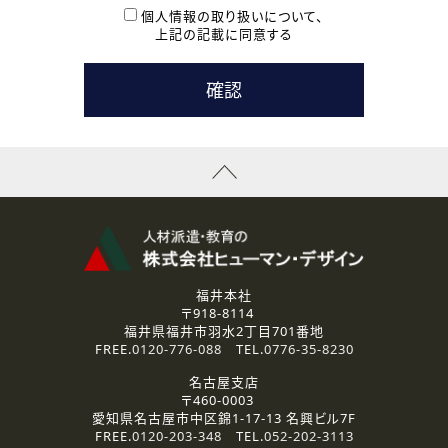
本登録に関するご連絡および本登録時の参考情報として利
個人情報の取り扱いについて、
用いたします。
上記の記載に同意する
なお、ご連絡手段は、電話・Ｅメールのいずれかの方法とい
たします。
( 3 ) スタッフ派遣を検討されている企業の皆様
お問い合わせの内容に回答するために利用いたします。
なお、ご連絡手段は、電話・Ｅメールのいずれかの方法とい
たします。
( 4 ) LEC福井南校「提携校］での講座受講を検討されている皆
様
資料送付、受講相談に関するご連絡のために利用いたしま
す。
その他、お問い合わせの内容に回答するために利用いたし
ます。
なお、ご連絡手段は、電話・Ｅメールのいずれかの方法とい
たします。
福井本社
〒918-8114
2.個人情報の第三者提供
福井県福井市羽水2丁目701番地
ご提供いただいた個人情報は、法令等の規定に従う場合を除き、
FREE.
0120-776-088
TEL.
0776-35-8230
ご本人の同意を得ずに第三者に提供することはありません。
名古屋支店
〒460-0003
3.個人情報の取り扱いの委託
愛知県名古屋市中区錦1-17-13 名興ビル7F
弊社の定める個人情報保護の評価基準を満たした委託先に、個
FREE.
0120-203-348
TEL.
052-202-3113
人情報を委託する場合があります。