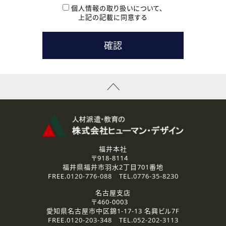
本登録に関するご連絡および本登録時の参考情報として利
個人情報の取り扱いについて、
用いたします。
上記の記載に同意する
なお、ご連絡手段は、電話・Ｅメールのいずれかの方法とい
たします。
( 3 ) スタッフ派遣を検討されている企業の皆様
お問い合わせの内容に回答するために利用いたします。
なお、ご連絡手段は、電話・Ｅメールのいずれかの方法とい
たします。
( 4 ) LEC福井南校「提携校］での講座受講を検討されている皆
様
資料送付、受講相談に関するご連絡のために利用いたしま
す。
その他、お問い合わせの内容に回答するために利用いたし
ます。
なお、ご連絡手段は、電話・Ｅメールのいずれかの方法とい
たします。
福井本社
〒918-8114
2.個人情報の第三者提供
福井県福井市羽水2丁目701番地
ご提供いただいた個人情報は、法令等の規定に従う場合を除き、
FREE.
0120-776-088
TEL.
0776-35-8230
ご本人の同意を得ずに第三者に提供することはありません。
名古屋支店
〒460-0003
3.個人情報の取り扱いの委託
愛知県名古屋市中区錦1-17-13 名興ビル7F
弊社の定める個人情報保護の評価基準を満たした委託先に、個
FREE.
0120-203-348
TEL.
052-202-3113
人情報を委託する場合があります。