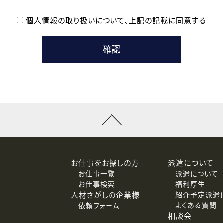
個人情報の取り扱いについて、
上記の記載に同意する
登録時の参考情報として利用いたします。
メールのいずれかの方法といたします。
ている企業の皆様
るために利用いたします。
メールのいずれかの方法といたします。
］での講座受講を検討されている皆様
連絡のために利用いたします。
回答するために利用いたします。
メールのいずれかの方法といたします。
令等の規定に従う場合を除き、ご本人の同意を得ずに第三者に提供
お仕事をお探しの方
派遣について
お仕事一覧
派遣について
価基準を満たした委託先に、個人情報を委託する場合があります。
お仕事検索
福利厚生
人材さがしの企業様
紹介予定派遣
よくある質問
依頼フォーム
等（利用目的の通知、開示、訂正、追加または削除、利用の停止、
相談会