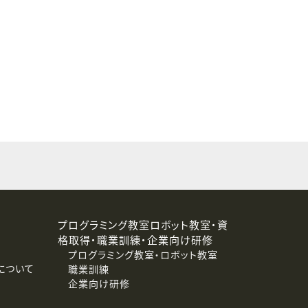
することはありません。
プログラミング教室ロボット教室・資
格取得・職業訓練・企業向け研修
プログラミング教室・ロボット教室
について
職業訓練
企業向け研修
消去および第三者への提供停止）