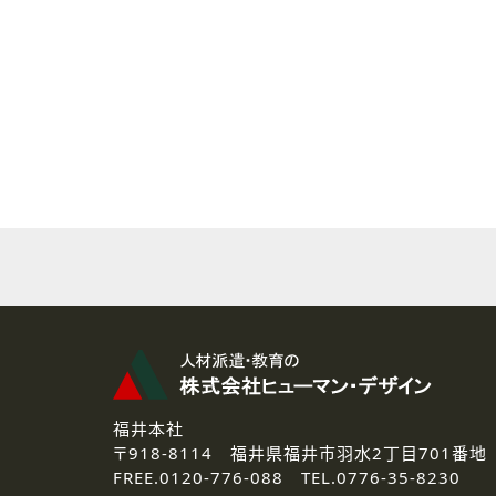
( 2 ) 派遣登録を希望される皆様
本登録に関するご連絡および本
なお、ご連絡手段は、電話・Ｅ
( 3 ) スタッフ派遣を検討され
お問い合わせの内容に回答す
なお、ご連絡手段は、電話・Ｅ
( 4 ) LEC福井南校「提携校
資料送付、受講相談に関するご
その他、お問い合わせの内容に
なお、ご連絡手段は、電話・Ｅ
2.個人情報の第三者提供
ご提供いただいた個人情報は、法
3.個人情報の取り扱いの委託
弊社の定める個人情報保護の評
福井本社
4.個人情報の開示等について
〒918-8114
福井県福井市羽水2丁目701番地
ご提供いただいた個人情報の開示
FREE.
0120-776-088 TEL.
0776-35-8230