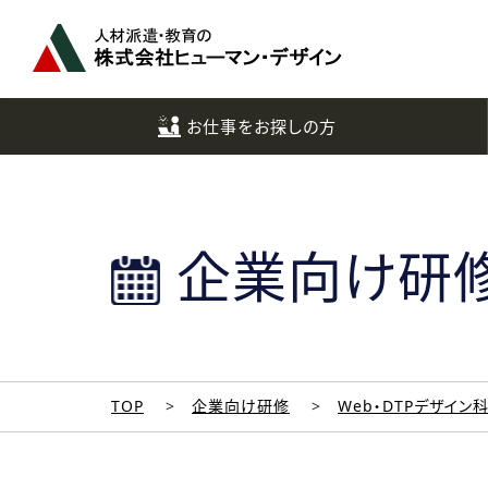
ペ
ー
ジ
ト
ッ
お仕事をお探しの方
プ
へ
企業向け研
TOP
企業向け研修
Web・DTPデザイン