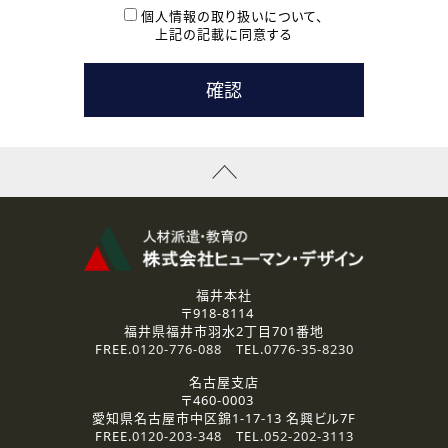
本登録に関するご連絡および本登録時の参考情報として利
個人情報の取り扱いについて、
用いたします。
上記の記載に同意する
なお、ご連絡手段は、電話・Ｅメールのいずれかの方法とい
たします。
( 3 ) スタッフ派遣を検討されている企業の皆様
お問い合わせの内容に回答するために利用いたします。
なお、ご連絡手段は、電話・Ｅメールのいずれかの方法とい
たします。
( 4 ) LEC福井南校「提携校］での講座受講を検討されている皆
様
資料送付、受講相談に関するご連絡のために利用いたしま
す。
その他、お問い合わせの内容に回答するために利用いたし
ます。
なお、ご連絡手段は、電話・Ｅメールのいずれかの方法とい
たします。
福井本社
〒918-8114
2.個人情報の第三者提供
福井県福井市羽水2丁目701番地
ご提供いただいた個人情報は、法令等の規定に従う場合を除き、
FREE.
0120-776-088
TEL.
0776-35-8230
ご本人の同意を得ずに第三者に提供することはありません。
名古屋支店
〒460-0003
3.個人情報の取り扱いの委託
愛知県名古屋市中区錦1-17-13 名興ビル7F
弊社の定める個人情報保護の評価基準を満たした委託先に、個
FREE.
0120-203-348
TEL.
052-202-3113
人情報を委託する場合があります。