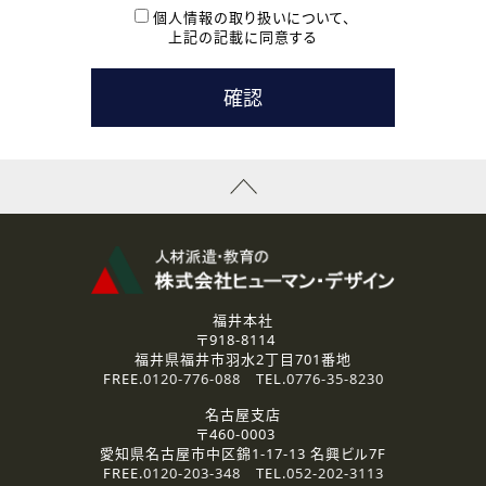
本登録に関するご連絡および本登録時の参考情報として利
個人情報の取り扱いについて、
用いたします。
上記の記載に同意する
なお、ご連絡手段は、電話・Ｅメールのいずれかの方法とい
たします。
( 3 ) スタッフ派遣を検討されている企業の皆様
お問い合わせの内容に回答するために利用いたします。
なお、ご連絡手段は、電話・Ｅメールのいずれかの方法とい
たします。
( 4 ) LEC福井南校「提携校］での講座受講を検討されている皆
様
資料送付、受講相談に関するご連絡のために利用いたしま
す。
その他、お問い合わせの内容に回答するために利用いたし
ます。
なお、ご連絡手段は、電話・Ｅメールのいずれかの方法とい
たします。
福井本社
〒918-8114
2.個人情報の第三者提供
福井県福井市羽水2丁目701番地
ご提供いただいた個人情報は、法令等の規定に従う場合を除き、
FREE.
0120-776-088
TEL.
0776-35-8230
ご本人の同意を得ずに第三者に提供することはありません。
名古屋支店
〒460-0003
3.個人情報の取り扱いの委託
愛知県名古屋市中区錦1-17-13 名興ビル7F
弊社の定める個人情報保護の評価基準を満たした委託先に、個
FREE.
0120-203-348
TEL.
052-202-3113
人情報を委託する場合があります。