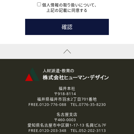
本登録に関するご連絡および本登録時の参考情報として利
個人情報の取り扱いについて、
用いたします。
上記の記載に同意する
なお、ご連絡手段は、電話・Ｅメールのいずれかの方法とい
たします。
( 3 ) スタッフ派遣を検討されている企業の皆様
お問い合わせの内容に回答するために利用いたします。
なお、ご連絡手段は、電話・Ｅメールのいずれかの方法とい
たします。
( 4 ) LEC福井南校「提携校］での講座受講を検討されている皆
様
資料送付、受講相談に関するご連絡のために利用いたしま
す。
その他、お問い合わせの内容に回答するために利用いたし
ます。
なお、ご連絡手段は、電話・Ｅメールのいずれかの方法とい
たします。
福井本社
〒918-8114
2.個人情報の第三者提供
福井県福井市羽水2丁目701番地
ご提供いただいた個人情報は、法令等の規定に従う場合を除き、
FREE.
0120-776-088
TEL.
0776-35-8230
ご本人の同意を得ずに第三者に提供することはありません。
名古屋支店
〒460-0003
3.個人情報の取り扱いの委託
愛知県名古屋市中区錦1-17-13 名興ビル7F
弊社の定める個人情報保護の評価基準を満たした委託先に、個
FREE.
0120-203-348
TEL.
052-202-3113
人情報を委託する場合があります。