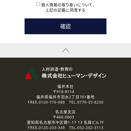
本登録に関するご連絡および本登録時の参考情報として利
個人情報の取り扱いについて、
用いたします。
上記の記載に同意する
なお、ご連絡手段は、電話・Ｅメールのいずれかの方法とい
たします。
( 3 ) スタッフ派遣を検討されている企業の皆様
お問い合わせの内容に回答するために利用いたします。
なお、ご連絡手段は、電話・Ｅメールのいずれかの方法とい
たします。
( 4 ) LEC福井南校「提携校］での講座受講を検討されている皆
様
資料送付、受講相談に関するご連絡のために利用いたしま
す。
その他、お問い合わせの内容に回答するために利用いたし
ます。
なお、ご連絡手段は、電話・Ｅメールのいずれかの方法とい
たします。
福井本社
〒918-8114
2.個人情報の第三者提供
福井県福井市羽水2丁目701番地
ご提供いただいた個人情報は、法令等の規定に従う場合を除き、
FREE.
0120-776-088
TEL.
0776-35-8230
ご本人の同意を得ずに第三者に提供することはありません。
名古屋支店
〒460-0003
3.個人情報の取り扱いの委託
愛知県名古屋市中区錦1-17-13 名興ビル7F
弊社の定める個人情報保護の評価基準を満たした委託先に、個
FREE.
0120-203-348
TEL.
052-202-3113
人情報を委託する場合があります。