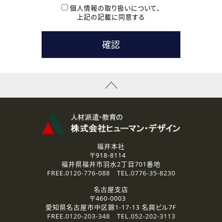
本登録に関するご連絡および本登録時の参考情報として利
個人情報の取り扱いについて、
用いたします。
上記の記載に同意する
なお、ご連絡手段は、電話・Ｅメールのいずれかの方法とい
たします。
( 3 ) スタッフ派遣を検討されている企業の皆様
お問い合わせの内容に回答するために利用いたします。
なお、ご連絡手段は、電話・Ｅメールのいずれかの方法とい
たします。
( 4 ) LEC福井南校「提携校］での講座受講を検討されている皆
様
資料送付、受講相談に関するご連絡のために利用いたしま
す。
その他、お問い合わせの内容に回答するために利用いたし
ます。
なお、ご連絡手段は、電話・Ｅメールのいずれかの方法とい
たします。
福井本社
〒918-8114
2.個人情報の第三者提供
福井県福井市羽水2丁目701番地
ご提供いただいた個人情報は、法令等の規定に従う場合を除き、
FREE.
0120-776-088
TEL.
0776-35-8230
ご本人の同意を得ずに第三者に提供することはありません。
名古屋支店
〒460-0003
3.個人情報の取り扱いの委託
愛知県名古屋市中区錦1-17-13 名興ビル7F
弊社の定める個人情報保護の評価基準を満たした委託先に、個
FREE.
0120-203-348
TEL.
052-202-3113
人情報を委託する場合があります。