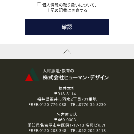
本登録に関するご連絡および本登録時の参考情報として利
個人情報の取り扱いについて、
用いたします。
上記の記載に同意する
なお、ご連絡手段は、電話・Ｅメールのいずれかの方法とい
たします。
( 3 ) スタッフ派遣を検討されている企業の皆様
お問い合わせの内容に回答するために利用いたします。
なお、ご連絡手段は、電話・Ｅメールのいずれかの方法とい
たします。
( 4 ) LEC福井南校「提携校］での講座受講を検討されている皆
様
資料送付、受講相談に関するご連絡のために利用いたしま
す。
その他、お問い合わせの内容に回答するために利用いたし
ます。
なお、ご連絡手段は、電話・Ｅメールのいずれかの方法とい
たします。
福井本社
〒918-8114
2.個人情報の第三者提供
福井県福井市羽水2丁目701番地
ご提供いただいた個人情報は、法令等の規定に従う場合を除き、
FREE.
0120-776-088
TEL.
0776-35-8230
ご本人の同意を得ずに第三者に提供することはありません。
名古屋支店
〒460-0003
3.個人情報の取り扱いの委託
愛知県名古屋市中区錦1-17-13 名興ビル7F
弊社の定める個人情報保護の評価基準を満たした委託先に、個
FREE.
0120-203-348
TEL.
052-202-3113
人情報を委託する場合があります。