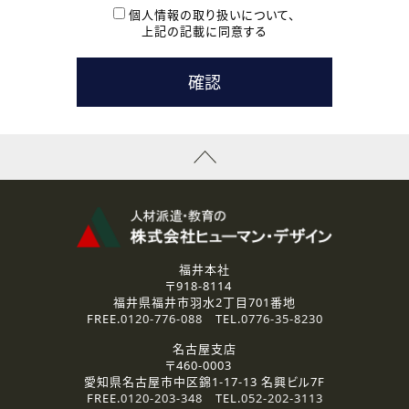
本登録に関するご連絡および本登録時の参考情報として利
個人情報の取り扱いについて、
用いたします。
上記の記載に同意する
なお、ご連絡手段は、電話・Ｅメールのいずれかの方法とい
たします。
( 3 ) スタッフ派遣を検討されている企業の皆様
お問い合わせの内容に回答するために利用いたします。
なお、ご連絡手段は、電話・Ｅメールのいずれかの方法とい
たします。
( 4 ) LEC福井南校「提携校］での講座受講を検討されている皆
様
資料送付、受講相談に関するご連絡のために利用いたしま
す。
その他、お問い合わせの内容に回答するために利用いたし
ます。
なお、ご連絡手段は、電話・Ｅメールのいずれかの方法とい
たします。
福井本社
〒918-8114
2.個人情報の第三者提供
福井県福井市羽水2丁目701番地
ご提供いただいた個人情報は、法令等の規定に従う場合を除き、
FREE.
0120-776-088
TEL.
0776-35-8230
ご本人の同意を得ずに第三者に提供することはありません。
名古屋支店
〒460-0003
3.個人情報の取り扱いの委託
愛知県名古屋市中区錦1-17-13 名興ビル7F
弊社の定める個人情報保護の評価基準を満たした委託先に、個
FREE.
0120-203-348
TEL.
052-202-3113
人情報を委託する場合があります。