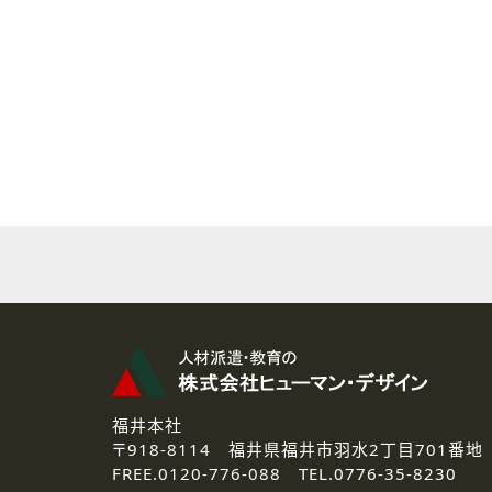
( 2 ) 派遣登録を希望される皆様
本登録に関するご連絡および本
なお、ご連絡手段は、電話・Ｅ
( 3 ) スタッフ派遣を検討され
お問い合わせの内容に回答す
なお、ご連絡手段は、電話・Ｅ
( 4 ) LEC福井南校「提携校
資料送付、受講相談に関するご
その他、お問い合わせの内容に
なお、ご連絡手段は、電話・Ｅ
2.個人情報の第三者提供
ご提供いただいた個人情報は、法
3.個人情報の取り扱いの委託
弊社の定める個人情報保護の評
福井本社
4.個人情報の開示等について
〒918-8114
福井県福井市羽水2丁目701番地
ご提供いただいた個人情報の開示
FREE.
0120-776-088 TEL.
0776-35-8230