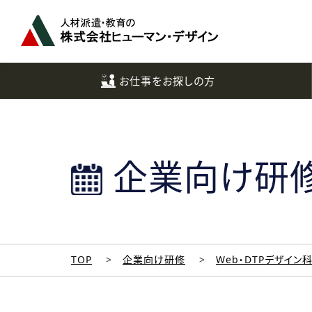
ペ
ー
ジ
ト
ッ
お仕事をお探しの方
プ
へ
企業向け研
TOP
企業向け研修
Web・DTPデザイン