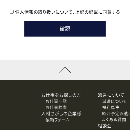
個人情報の取り扱いについて、
上記の記載に同意する
登録時の参考情報として利用いたします。
メールのいずれかの方法といたします。
ている企業の皆様
るために利用いたします。
メールのいずれかの方法といたします。
］での講座受講を検討されている皆様
連絡のために利用いたします。
回答するために利用いたします。
メールのいずれかの方法といたします。
令等の規定に従う場合を除き、ご本人の同意を得ずに第三者に提供
お仕事をお探しの方
派遣について
お仕事一覧
派遣について
価基準を満たした委託先に、個人情報を委託する場合があります。
お仕事検索
福利厚生
人材さがしの企業様
紹介予定派遣
よくある質問
依頼フォーム
等（利用目的の通知、開示、訂正、追加または削除、利用の停止、
相談会