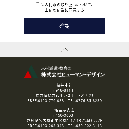
本登録に関するご連絡および本登録時の参考情報として利
個人情報の取り扱いについて、
用いたします。
上記の記載に同意する
なお、ご連絡手段は、電話・Ｅメールのいずれかの方法とい
たします。
( 3 ) スタッフ派遣を検討されている企業の皆様
お問い合わせの内容に回答するために利用いたします。
なお、ご連絡手段は、電話・Ｅメールのいずれかの方法とい
たします。
( 4 ) LEC福井南校「提携校］での講座受講を検討されている皆
様
資料送付、受講相談に関するご連絡のために利用いたしま
す。
その他、お問い合わせの内容に回答するために利用いたし
ます。
なお、ご連絡手段は、電話・Ｅメールのいずれかの方法とい
たします。
福井本社
〒918-8114
2.個人情報の第三者提供
福井県福井市羽水2丁目701番地
ご提供いただいた個人情報は、法令等の規定に従う場合を除き、
FREE.
0120-776-088
TEL.
0776-35-8230
ご本人の同意を得ずに第三者に提供することはありません。
名古屋支店
〒460-0003
3.個人情報の取り扱いの委託
愛知県名古屋市中区錦1-17-13 名興ビル7F
弊社の定める個人情報保護の評価基準を満たした委託先に、個
FREE.
0120-203-348
TEL.
052-202-3113
人情報を委託する場合があります。