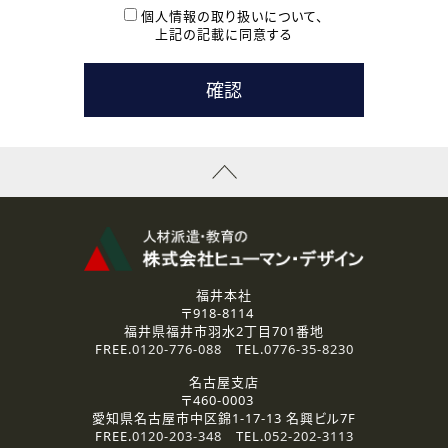
本登録に関するご連絡および本登録時の参考情報として利
個人情報の取り扱いについて、
用いたします。
上記の記載に同意する
なお、ご連絡手段は、電話・Ｅメールのいずれかの方法とい
たします。
( 3 ) スタッフ派遣を検討されている企業の皆様
お問い合わせの内容に回答するために利用いたします。
なお、ご連絡手段は、電話・Ｅメールのいずれかの方法とい
たします。
( 4 ) LEC福井南校「提携校］での講座受講を検討されている皆
様
資料送付、受講相談に関するご連絡のために利用いたしま
す。
その他、お問い合わせの内容に回答するために利用いたし
ます。
なお、ご連絡手段は、電話・Ｅメールのいずれかの方法とい
たします。
福井本社
〒918-8114
2.個人情報の第三者提供
福井県福井市羽水2丁目701番地
ご提供いただいた個人情報は、法令等の規定に従う場合を除き、
FREE.
0120-776-088
TEL.
0776-35-8230
ご本人の同意を得ずに第三者に提供することはありません。
名古屋支店
〒460-0003
3.個人情報の取り扱いの委託
愛知県名古屋市中区錦1-17-13 名興ビル7F
弊社の定める個人情報保護の評価基準を満たした委託先に、個
FREE.
0120-203-348
TEL.
052-202-3113
人情報を委託する場合があります。