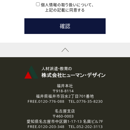
本登録に関するご連絡および本登録時の参考情報として利
個人情報の取り扱いについて、
用いたします。
上記の記載に同意する
なお、ご連絡手段は、電話・Ｅメールのいずれかの方法とい
たします。
( 3 ) スタッフ派遣を検討されている企業の皆様
お問い合わせの内容に回答するために利用いたします。
なお、ご連絡手段は、電話・Ｅメールのいずれかの方法とい
たします。
( 4 ) LEC福井南校「提携校］での講座受講を検討されている皆
様
資料送付、受講相談に関するご連絡のために利用いたしま
す。
その他、お問い合わせの内容に回答するために利用いたし
ます。
なお、ご連絡手段は、電話・Ｅメールのいずれかの方法とい
たします。
福井本社
〒918-8114
2.個人情報の第三者提供
福井県福井市羽水2丁目701番地
ご提供いただいた個人情報は、法令等の規定に従う場合を除き、
FREE.
0120-776-088
TEL.
0776-35-8230
ご本人の同意を得ずに第三者に提供することはありません。
名古屋支店
〒460-0003
3.個人情報の取り扱いの委託
愛知県名古屋市中区錦1-17-13 名興ビル7F
弊社の定める個人情報保護の評価基準を満たした委託先に、個
FREE.
0120-203-348
TEL.
052-202-3113
人情報を委託する場合があります。