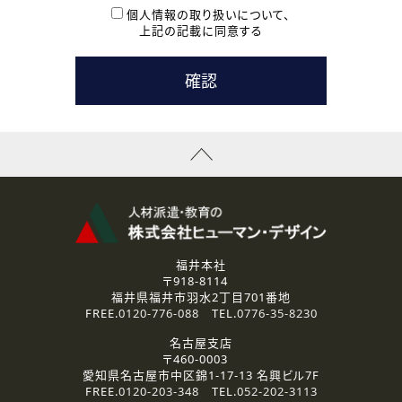
本登録に関するご連絡および本登録時の参考情報として利
個人情報の取り扱いについて、
用いたします。
上記の記載に同意する
なお、ご連絡手段は、電話・Ｅメールのいずれかの方法とい
たします。
( 3 ) スタッフ派遣を検討されている企業の皆様
お問い合わせの内容に回答するために利用いたします。
なお、ご連絡手段は、電話・Ｅメールのいずれかの方法とい
たします。
( 4 ) LEC福井南校「提携校］での講座受講を検討されている皆
様
資料送付、受講相談に関するご連絡のために利用いたしま
す。
その他、お問い合わせの内容に回答するために利用いたし
ます。
なお、ご連絡手段は、電話・Ｅメールのいずれかの方法とい
たします。
福井本社
〒918-8114
2.個人情報の第三者提供
福井県福井市羽水2丁目701番地
ご提供いただいた個人情報は、法令等の規定に従う場合を除き、
FREE.
0120-776-088
TEL.
0776-35-8230
ご本人の同意を得ずに第三者に提供することはありません。
名古屋支店
〒460-0003
3.個人情報の取り扱いの委託
愛知県名古屋市中区錦1-17-13 名興ビル7F
弊社の定める個人情報保護の評価基準を満たした委託先に、個
FREE.
0120-203-348
TEL.
052-202-3113
人情報を委託する場合があります。