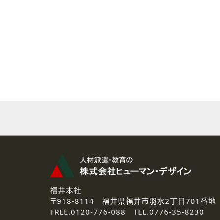
( 2 ) 派遣登録を希望される皆様
本登録に関するご連絡および本
なお、ご連絡手段は、電話・Ｅ
( 3 ) スタッフ派遣を検討され
お問い合わせの内容に回答す
なお、ご連絡手段は、電話・Ｅ
( 4 ) LEC福井南校「提携校
資料送付、受講相談に関するご
その他、お問い合わせの内容に
なお、ご連絡手段は、電話・Ｅ
2.個人情報の第三者提供
ご提供いただいた個人情報は、法
3.個人情報の取り扱いの委託
弊社の定める個人情報保護の評
福井本社
4.個人情報の開示等について
〒918-8114
福井県福井市羽水2丁目701番地
ご提供いただいた個人情報の開示
FREE.
0120-776-088 TEL.
0776-35-8230