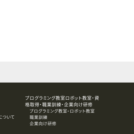
することはありません。
プログラミング教室ロボット教室・資
格取得・職業訓練・企業向け研修
プログラミング教室・ロボット教室
について
職業訓練
企業向け研修
消去および第三者への提供停止）