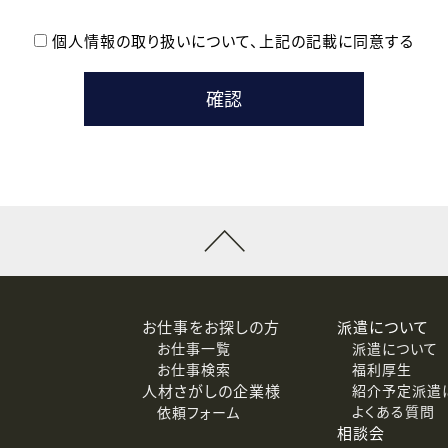
個人情報の取り扱いについて、
上記の記載に同意する
登録時の参考情報として利用いたします。
メールのいずれかの方法といたします。
ている企業の皆様
るために利用いたします。
メールのいずれかの方法といたします。
］での講座受講を検討されている皆様
連絡のために利用いたします。
回答するために利用いたします。
メールのいずれかの方法といたします。
令等の規定に従う場合を除き、ご本人の同意を得ずに第三者に提供
お仕事をお探しの方
派遣について
お仕事一覧
派遣について
価基準を満たした委託先に、個人情報を委託する場合があります。
お仕事検索
福利厚生
人材さがしの企業様
紹介予定派遣
よくある質問
依頼フォーム
等（利用目的の通知、開示、訂正、追加または削除、利用の停止、
相談会