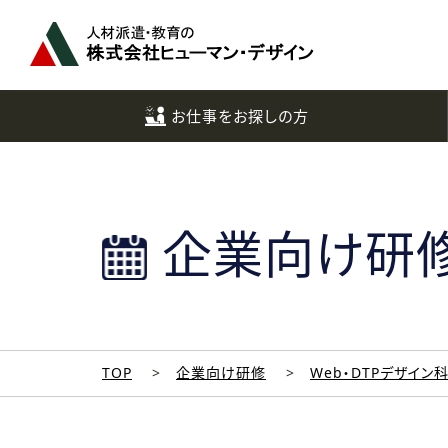
ペ
ー
ジ
ト
ッ
お仕事をお探しの方
プ
へ
企業向け研
TOP
企業向け研修
Web・DTPデザイン