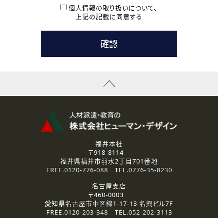
本登録に関するご連絡および本登録時の参考情報として利
個人情報の取り扱いについて、
用いたします。
上記の記載に同意する
なお、ご連絡手段は、電話・Ｅメールのいずれかの方法とい
たします。
( 3 ) スタッフ派遣を検討されている企業の皆様
お問い合わせの内容に回答するために利用いたします。
なお、ご連絡手段は、電話・Ｅメールのいずれかの方法とい
たします。
( 4 ) LEC福井南校「提携校］での講座受講を検討されている皆
様
資料送付、受講相談に関するご連絡のために利用いたしま
す。
その他、お問い合わせの内容に回答するために利用いたし
ます。
なお、ご連絡手段は、電話・Ｅメールのいずれかの方法とい
たします。
福井本社
〒918-8114
2.個人情報の第三者提供
福井県福井市羽水2丁目701番地
ご提供いただいた個人情報は、法令等の規定に従う場合を除き、
FREE.
0120-776-088
TEL.
0776-35-8230
ご本人の同意を得ずに第三者に提供することはありません。
名古屋支店
〒460-0003
3.個人情報の取り扱いの委託
愛知県名古屋市中区錦1-17-13 名興ビル7F
弊社の定める個人情報保護の評価基準を満たした委託先に、個
FREE.
0120-203-348
TEL.
052-202-3113
人情報を委託する場合があります。