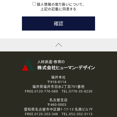
本登録に関するご連絡および本登録時の参考情報として利
個人情報の取り扱いについて、
用いたします。
上記の記載に同意する
なお、ご連絡手段は、電話・Ｅメールのいずれかの方法とい
たします。
( 3 ) スタッフ派遣を検討されている企業の皆様
お問い合わせの内容に回答するために利用いたします。
なお、ご連絡手段は、電話・Ｅメールのいずれかの方法とい
たします。
( 4 ) LEC福井南校「提携校］での講座受講を検討されている皆
様
資料送付、受講相談に関するご連絡のために利用いたしま
す。
その他、お問い合わせの内容に回答するために利用いたし
ます。
なお、ご連絡手段は、電話・Ｅメールのいずれかの方法とい
たします。
福井本社
〒918-8114
2.個人情報の第三者提供
福井県福井市羽水2丁目701番地
ご提供いただいた個人情報は、法令等の規定に従う場合を除き、
FREE.
0120-776-088
TEL.
0776-35-8230
ご本人の同意を得ずに第三者に提供することはありません。
名古屋支店
〒460-0003
3.個人情報の取り扱いの委託
愛知県名古屋市中区錦1-17-13 名興ビル7F
弊社の定める個人情報保護の評価基準を満たした委託先に、個
FREE.
0120-203-348
TEL.
052-202-3113
人情報を委託する場合があります。