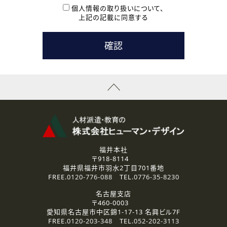
本登録に関するご連絡および本登録時の参考情報として利
個人情報の取り扱いについて、
用いたします。
上記の記載に同意する
なお、ご連絡手段は、電話・Ｅメールのいずれかの方法とい
たします。
( 3 ) スタッフ派遣を検討されている企業の皆様
お問い合わせの内容に回答するために利用いたします。
なお、ご連絡手段は、電話・Ｅメールのいずれかの方法とい
たします。
( 4 ) LEC福井南校「提携校］での講座受講を検討されている皆
様
資料送付、受講相談に関するご連絡のために利用いたしま
す。
その他、お問い合わせの内容に回答するために利用いたし
ます。
なお、ご連絡手段は、電話・Ｅメールのいずれかの方法とい
たします。
福井本社
〒918-8114
2.個人情報の第三者提供
福井県福井市羽水2丁目701番地
ご提供いただいた個人情報は、法令等の規定に従う場合を除き、
FREE.
0120-776-088
TEL.
0776-35-8230
ご本人の同意を得ずに第三者に提供することはありません。
名古屋支店
〒460-0003
3.個人情報の取り扱いの委託
愛知県名古屋市中区錦1-17-13 名興ビル7F
弊社の定める個人情報保護の評価基準を満たした委託先に、個
FREE.
0120-203-348
TEL.
052-202-3113
人情報を委託する場合があります。