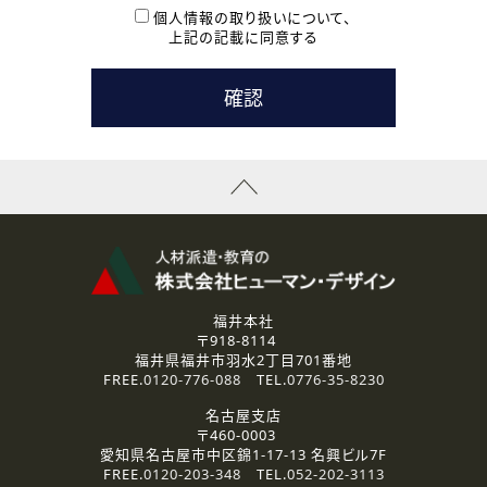
本登録に関するご連絡および本登録時の参考情報として利
個人情報の取り扱いについて、
用いたします。
上記の記載に同意する
なお、ご連絡手段は、電話・Ｅメールのいずれかの方法とい
たします。
( 3 ) スタッフ派遣を検討されている企業の皆様
お問い合わせの内容に回答するために利用いたします。
なお、ご連絡手段は、電話・Ｅメールのいずれかの方法とい
たします。
( 4 ) LEC福井南校「提携校］での講座受講を検討されている皆
様
資料送付、受講相談に関するご連絡のために利用いたしま
す。
その他、お問い合わせの内容に回答するために利用いたし
ます。
なお、ご連絡手段は、電話・Ｅメールのいずれかの方法とい
たします。
福井本社
〒918-8114
2.個人情報の第三者提供
福井県福井市羽水2丁目701番地
ご提供いただいた個人情報は、法令等の規定に従う場合を除き、
FREE.
0120-776-088
TEL.
0776-35-8230
ご本人の同意を得ずに第三者に提供することはありません。
名古屋支店
〒460-0003
3.個人情報の取り扱いの委託
愛知県名古屋市中区錦1-17-13 名興ビル7F
弊社の定める個人情報保護の評価基準を満たした委託先に、個
FREE.
0120-203-348
TEL.
052-202-3113
人情報を委託する場合があります。