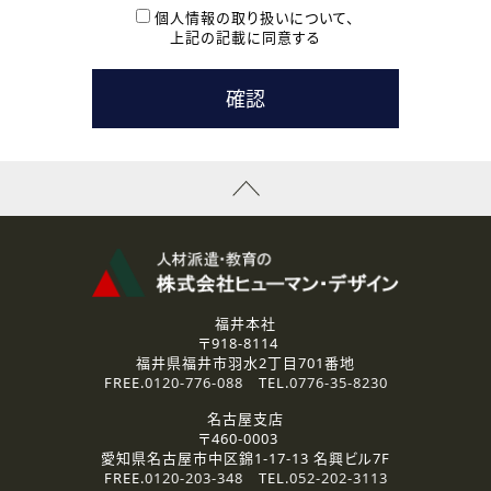
本登録に関するご連絡および本登録時の参考情報として利
個人情報の取り扱いについて、
用いたします。
上記の記載に同意する
なお、ご連絡手段は、電話・Ｅメールのいずれかの方法とい
たします。
( 3 ) スタッフ派遣を検討されている企業の皆様
お問い合わせの内容に回答するために利用いたします。
なお、ご連絡手段は、電話・Ｅメールのいずれかの方法とい
たします。
( 4 ) LEC福井南校「提携校］での講座受講を検討されている皆
様
資料送付、受講相談に関するご連絡のために利用いたしま
す。
その他、お問い合わせの内容に回答するために利用いたし
ます。
なお、ご連絡手段は、電話・Ｅメールのいずれかの方法とい
たします。
福井本社
〒918-8114
2.個人情報の第三者提供
福井県福井市羽水2丁目701番地
ご提供いただいた個人情報は、法令等の規定に従う場合を除き、
FREE.
0120-776-088
TEL.
0776-35-8230
ご本人の同意を得ずに第三者に提供することはありません。
名古屋支店
〒460-0003
3.個人情報の取り扱いの委託
愛知県名古屋市中区錦1-17-13 名興ビル7F
弊社の定める個人情報保護の評価基準を満たした委託先に、個
FREE.
0120-203-348
TEL.
052-202-3113
人情報を委託する場合があります。