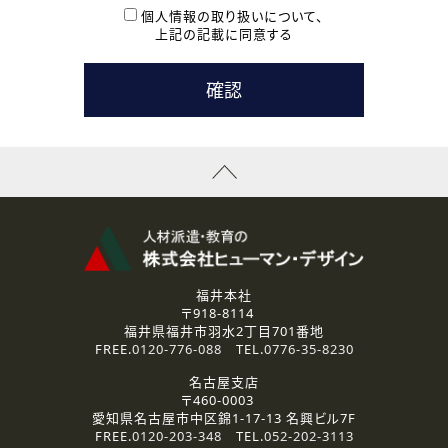
本登録に関するご連絡および本登録時の参考情報として利
個人情報の取り扱いについて、
用いたします。
上記の記載に同意する
なお、ご連絡手段は、電話・Ｅメールのいずれかの方法とい
たします。
( 3 ) スタッフ派遣を検討されている企業の皆様
お問い合わせの内容に回答するために利用いたします。
なお、ご連絡手段は、電話・Ｅメールのいずれかの方法とい
たします。
( 4 ) LEC福井南校「提携校］での講座受講を検討されている皆
様
資料送付、受講相談に関するご連絡のために利用いたしま
す。
その他、お問い合わせの内容に回答するために利用いたし
ます。
なお、ご連絡手段は、電話・Ｅメールのいずれかの方法とい
たします。
福井本社
〒918-8114
2.個人情報の第三者提供
福井県福井市羽水2丁目701番地
ご提供いただいた個人情報は、法令等の規定に従う場合を除き、
FREE.
0120-776-088
TEL.
0776-35-8230
ご本人の同意を得ずに第三者に提供することはありません。
名古屋支店
〒460-0003
3.個人情報の取り扱いの委託
愛知県名古屋市中区錦1-17-13 名興ビル7F
弊社の定める個人情報保護の評価基準を満たした委託先に、個
FREE.
0120-203-348
TEL.
052-202-3113
人情報を委託する場合があります。