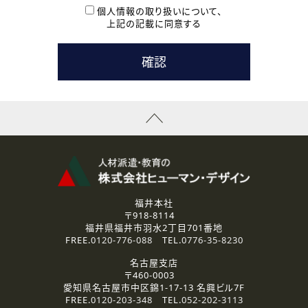
本登録に関するご連絡および本登録時の参考情報として利
個人情報の取り扱いについて、
用いたします。
上記の記載に同意する
なお、ご連絡手段は、電話・Ｅメールのいずれかの方法とい
たします。
( 3 ) スタッフ派遣を検討されている企業の皆様
お問い合わせの内容に回答するために利用いたします。
なお、ご連絡手段は、電話・Ｅメールのいずれかの方法とい
たします。
( 4 ) LEC福井南校「提携校］での講座受講を検討されている皆
様
資料送付、受講相談に関するご連絡のために利用いたしま
す。
その他、お問い合わせの内容に回答するために利用いたし
ます。
なお、ご連絡手段は、電話・Ｅメールのいずれかの方法とい
たします。
福井本社
〒918-8114
2.個人情報の第三者提供
福井県福井市羽水2丁目701番地
ご提供いただいた個人情報は、法令等の規定に従う場合を除き、
FREE.
0120-776-088
TEL.
0776-35-8230
ご本人の同意を得ずに第三者に提供することはありません。
名古屋支店
〒460-0003
3.個人情報の取り扱いの委託
愛知県名古屋市中区錦1-17-13 名興ビル7F
弊社の定める個人情報保護の評価基準を満たした委託先に、個
FREE.
0120-203-348
TEL.
052-202-3113
人情報を委託する場合があります。