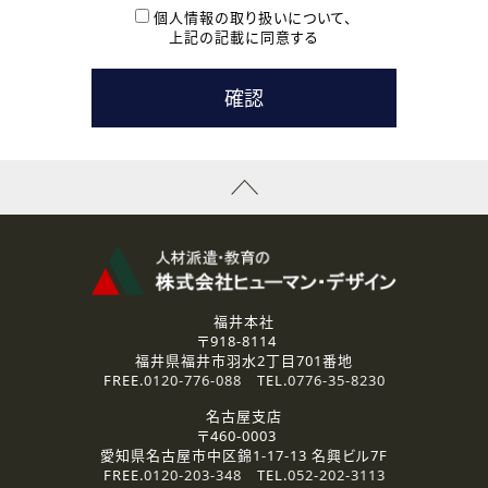
本登録に関するご連絡および本登録時の参考情報として利
個人情報の取り扱いについて、
用いたします。
上記の記載に同意する
なお、ご連絡手段は、電話・Ｅメールのいずれかの方法とい
たします。
( 3 ) スタッフ派遣を検討されている企業の皆様
お問い合わせの内容に回答するために利用いたします。
なお、ご連絡手段は、電話・Ｅメールのいずれかの方法とい
たします。
( 4 ) LEC福井南校「提携校］での講座受講を検討されている皆
様
資料送付、受講相談に関するご連絡のために利用いたしま
す。
その他、お問い合わせの内容に回答するために利用いたし
ます。
なお、ご連絡手段は、電話・Ｅメールのいずれかの方法とい
たします。
福井本社
〒918-8114
2.個人情報の第三者提供
福井県福井市羽水2丁目701番地
ご提供いただいた個人情報は、法令等の規定に従う場合を除き、
FREE.
0120-776-088
TEL.
0776-35-8230
ご本人の同意を得ずに第三者に提供することはありません。
名古屋支店
〒460-0003
3.個人情報の取り扱いの委託
愛知県名古屋市中区錦1-17-13 名興ビル7F
弊社の定める個人情報保護の評価基準を満たした委託先に、個
FREE.
0120-203-348
TEL.
052-202-3113
人情報を委託する場合があります。