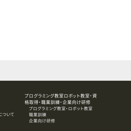
することはありません。
プログラミング教室ロボット教室・資
格取得・職業訓練・企業向け研修
プログラミング教室・ロボット教室
について
職業訓練
企業向け研修
消去および第三者への提供停止）