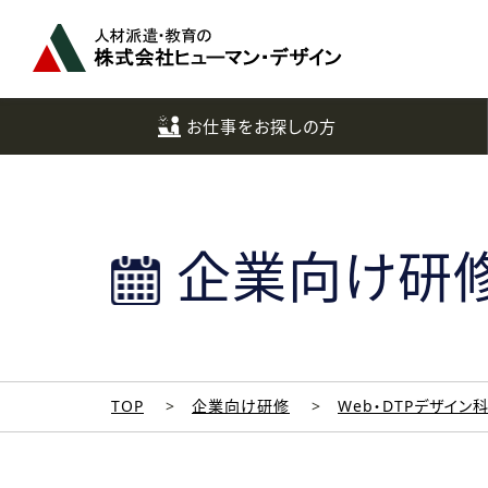
ペ
ー
ジ
ト
ッ
お仕事をお探しの方
プ
へ
企業向け研
TOP
企業向け研修
Web・DTPデザイン