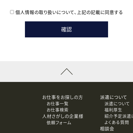
個人情報の取り扱いについて、
上記の記載に同意する
登録時の参考情報として利用いたします。
メールのいずれかの方法といたします。
ている企業の皆様
るために利用いたします。
メールのいずれかの方法といたします。
］での講座受講を検討されている皆様
連絡のために利用いたします。
回答するために利用いたします。
メールのいずれかの方法といたします。
令等の規定に従う場合を除き、ご本人の同意を得ずに第三者に提供
お仕事をお探しの方
派遣について
お仕事一覧
派遣について
価基準を満たした委託先に、個人情報を委託する場合があります。
お仕事検索
福利厚生
人材さがしの企業様
紹介予定派遣
よくある質問
依頼フォーム
等（利用目的の通知、開示、訂正、追加または削除、利用の停止、
相談会