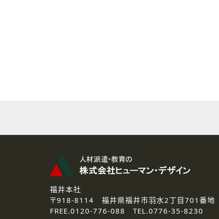
( 2 ) 派遣登録を希望される皆様
本登録に関するご連絡および本
なお、ご連絡手段は、電話・Ｅ
( 3 ) スタッフ派遣を検討され
お問い合わせの内容に回答す
なお、ご連絡手段は、電話・Ｅ
( 4 ) LEC福井南校「提携校
資料送付、受講相談に関するご
その他、お問い合わせの内容に
なお、ご連絡手段は、電話・Ｅ
2.個人情報の第三者提供
ご提供いただいた個人情報は、法
3.個人情報の取り扱いの委託
弊社の定める個人情報保護の評
福井本社
4.個人情報の開示等について
〒918-8114
福井県福井市羽水2丁目701番地
ご提供いただいた個人情報の開示
FREE.
0120-776-088 TEL.
0776-35-8230