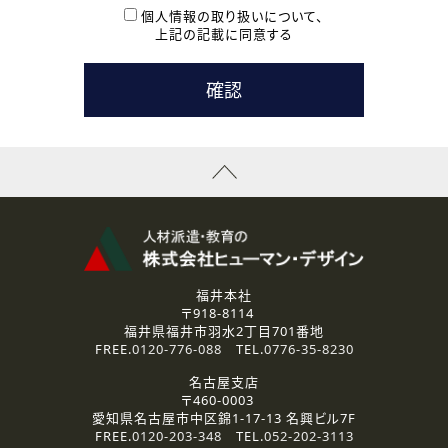
本登録に関するご連絡および本登録時の参考情報として利
個人情報の取り扱いについて、
用いたします。
上記の記載に同意する
なお、ご連絡手段は、電話・Ｅメールのいずれかの方法とい
たします。
( 3 ) スタッフ派遣を検討されている企業の皆様
お問い合わせの内容に回答するために利用いたします。
なお、ご連絡手段は、電話・Ｅメールのいずれかの方法とい
たします。
( 4 ) LEC福井南校「提携校］での講座受講を検討されている皆
様
資料送付、受講相談に関するご連絡のために利用いたしま
す。
その他、お問い合わせの内容に回答するために利用いたし
ます。
なお、ご連絡手段は、電話・Ｅメールのいずれかの方法とい
たします。
福井本社
〒918-8114
2.個人情報の第三者提供
福井県福井市羽水2丁目701番地
ご提供いただいた個人情報は、法令等の規定に従う場合を除き、
FREE.
0120-776-088
TEL.
0776-35-8230
ご本人の同意を得ずに第三者に提供することはありません。
名古屋支店
〒460-0003
3.個人情報の取り扱いの委託
愛知県名古屋市中区錦1-17-13 名興ビル7F
弊社の定める個人情報保護の評価基準を満たした委託先に、個
FREE.
0120-203-348
TEL.
052-202-3113
人情報を委託する場合があります。