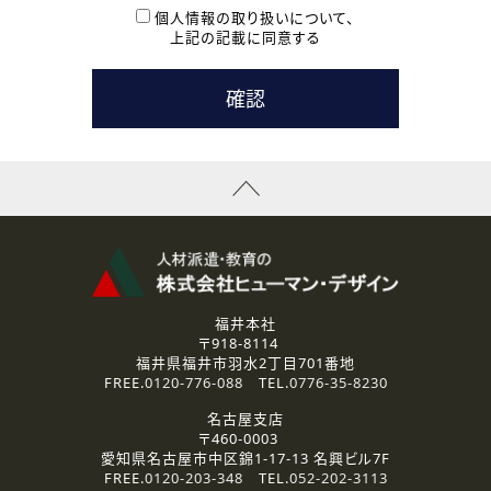
本登録に関するご連絡および本登録時の参考情報として利
個人情報の取り扱いについて、
用いたします。
上記の記載に同意する
なお、ご連絡手段は、電話・Ｅメールのいずれかの方法とい
たします。
( 3 ) スタッフ派遣を検討されている企業の皆様
お問い合わせの内容に回答するために利用いたします。
なお、ご連絡手段は、電話・Ｅメールのいずれかの方法とい
たします。
( 4 ) LEC福井南校「提携校］での講座受講を検討されている皆
様
資料送付、受講相談に関するご連絡のために利用いたしま
す。
その他、お問い合わせの内容に回答するために利用いたし
ます。
なお、ご連絡手段は、電話・Ｅメールのいずれかの方法とい
たします。
福井本社
〒918-8114
2.個人情報の第三者提供
福井県福井市羽水2丁目701番地
ご提供いただいた個人情報は、法令等の規定に従う場合を除き、
FREE.
0120-776-088
TEL.
0776-35-8230
ご本人の同意を得ずに第三者に提供することはありません。
名古屋支店
〒460-0003
3.個人情報の取り扱いの委託
愛知県名古屋市中区錦1-17-13 名興ビル7F
弊社の定める個人情報保護の評価基準を満たした委託先に、個
FREE.
0120-203-348
TEL.
052-202-3113
人情報を委託する場合があります。