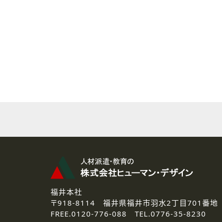
( 2 ) 派遣登録を希望される皆様
本登録に関するご連絡および本
なお、ご連絡手段は、電話・Ｅ
( 3 ) スタッフ派遣を検討され
お問い合わせの内容に回答す
なお、ご連絡手段は、電話・Ｅ
( 4 ) LEC福井南校「提携校
資料送付、受講相談に関するご
その他、お問い合わせの内容に
なお、ご連絡手段は、電話・Ｅ
2.個人情報の第三者提供
ご提供いただいた個人情報は、法
3.個人情報の取り扱いの委託
弊社の定める個人情報保護の評
福井本社
4.個人情報の開示等について
〒918-8114
福井県福井市羽水2丁目701番地
ご提供いただいた個人情報の開示
FREE.
0120-776-088 TEL.
0776-35-8230