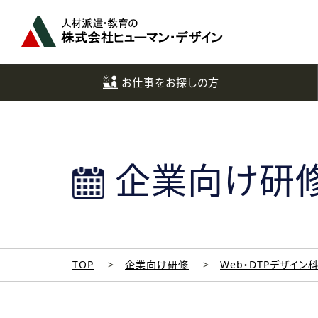
ペ
ー
ジ
ト
ッ
お仕事をお探しの方
プ
へ
企業向け研
TOP
企業向け研修
Web・DTPデザイン