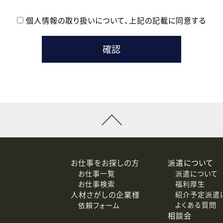
個人情報の取り扱いについて、
上記の記載に同意する
登録時の参考情報として利用いたします。
メールのいずれかの方法といたします。
ている企業の皆様
るために利用いたします。
メールのいずれかの方法といたします。
］での講座受講を検討されている皆様
連絡のために利用いたします。
回答するために利用いたします。
メールのいずれかの方法といたします。
令等の規定に従う場合を除き、ご本人の同意を得ずに第三者に提供
お仕事をお探しの方
派遣について
お仕事一覧
派遣について
価基準を満たした委託先に、個人情報を委託する場合があります。
お仕事検索
福利厚生
人材さがしの企業様
紹介予定派遣
よくある質問
依頼フォーム
等（利用目的の通知、開示、訂正、追加または削除、利用の停止、
相談会