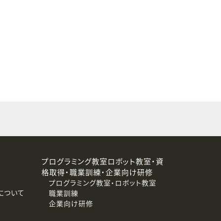
することはありません。
プログラミング教室ロボット教室・資
格取得・職業訓練・企業向け研修
プログラミング教室・ロボット教室
について
職業訓練
企業向け研修
消去および第三者への提供停止）