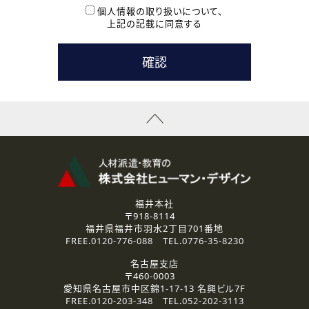
本登録に関するご連絡および本登録時の参考情報として利
個人情報の取り扱いについて、
用いたします。
上記の記載に同意する
なお、ご連絡手段は、電話・Ｅメールのいずれかの方法とい
たします。
( 3 ) スタッフ派遣を検討されている企業の皆様
お問い合わせの内容に回答するために利用いたします。
なお、ご連絡手段は、電話・Ｅメールのいずれかの方法とい
たします。
( 4 ) LEC福井南校「提携校］での講座受講を検討されている皆
様
資料送付、受講相談に関するご連絡のために利用いたしま
す。
その他、お問い合わせの内容に回答するために利用いたし
ます。
なお、ご連絡手段は、電話・Ｅメールのいずれかの方法とい
たします。
福井本社
〒918-8114
2.個人情報の第三者提供
福井県福井市羽水2丁目701番地
ご提供いただいた個人情報は、法令等の規定に従う場合を除き、
FREE.
0120-776-088
TEL.
0776-35-8230
ご本人の同意を得ずに第三者に提供することはありません。
名古屋支店
〒460-0003
3.個人情報の取り扱いの委託
愛知県名古屋市中区錦1-17-13 名興ビル7F
弊社の定める個人情報保護の評価基準を満たした委託先に、個
FREE.
0120-203-348
TEL.
052-202-3113
人情報を委託する場合があります。