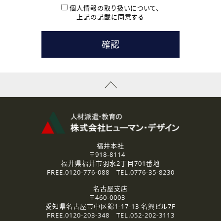
本登録に関するご連絡および本登録時の参考情報として利
個人情報の取り扱いについて、
用いたします。
上記の記載に同意する
なお、ご連絡手段は、電話・Ｅメールのいずれかの方法とい
たします。
( 3 ) スタッフ派遣を検討されている企業の皆様
お問い合わせの内容に回答するために利用いたします。
なお、ご連絡手段は、電話・Ｅメールのいずれかの方法とい
たします。
( 4 ) LEC福井南校「提携校］での講座受講を検討されている皆
様
資料送付、受講相談に関するご連絡のために利用いたしま
す。
その他、お問い合わせの内容に回答するために利用いたし
ます。
なお、ご連絡手段は、電話・Ｅメールのいずれかの方法とい
たします。
福井本社
〒918-8114
2.個人情報の第三者提供
福井県福井市羽水2丁目701番地
ご提供いただいた個人情報は、法令等の規定に従う場合を除き、
FREE.
0120-776-088
TEL.
0776-35-8230
ご本人の同意を得ずに第三者に提供することはありません。
名古屋支店
〒460-0003
3.個人情報の取り扱いの委託
愛知県名古屋市中区錦1-17-13 名興ビル7F
弊社の定める個人情報保護の評価基準を満たした委託先に、個
FREE.
0120-203-348
TEL.
052-202-3113
人情報を委託する場合があります。