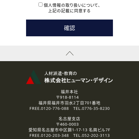
本登録に関するご連絡および本登録時の参考情報として利
個人情報の取り扱いについて、
用いたします。
上記の記載に同意する
なお、ご連絡手段は、電話・Ｅメールのいずれかの方法とい
たします。
( 3 ) スタッフ派遣を検討されている企業の皆様
お問い合わせの内容に回答するために利用いたします。
なお、ご連絡手段は、電話・Ｅメールのいずれかの方法とい
たします。
( 4 ) LEC福井南校「提携校］での講座受講を検討されている皆
様
資料送付、受講相談に関するご連絡のために利用いたしま
す。
その他、お問い合わせの内容に回答するために利用いたし
ます。
なお、ご連絡手段は、電話・Ｅメールのいずれかの方法とい
たします。
福井本社
〒918-8114
2.個人情報の第三者提供
福井県福井市羽水2丁目701番地
ご提供いただいた個人情報は、法令等の規定に従う場合を除き、
FREE.
0120-776-088
TEL.
0776-35-8230
ご本人の同意を得ずに第三者に提供することはありません。
名古屋支店
〒460-0003
3.個人情報の取り扱いの委託
愛知県名古屋市中区錦1-17-13 名興ビル7F
弊社の定める個人情報保護の評価基準を満たした委託先に、個
FREE.
0120-203-348
TEL.
052-202-3113
人情報を委託する場合があります。