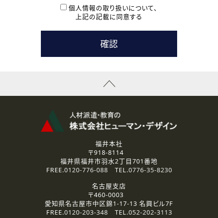
本登録に関するご連絡および本登録時の参考情報として利
個人情報の取り扱いについて、
用いたします。
上記の記載に同意する
なお、ご連絡手段は、電話・Ｅメールのいずれかの方法とい
たします。
( 3 ) スタッフ派遣を検討されている企業の皆様
お問い合わせの内容に回答するために利用いたします。
なお、ご連絡手段は、電話・Ｅメールのいずれかの方法とい
たします。
( 4 ) LEC福井南校「提携校］での講座受講を検討されている皆
様
資料送付、受講相談に関するご連絡のために利用いたしま
す。
その他、お問い合わせの内容に回答するために利用いたし
ます。
なお、ご連絡手段は、電話・Ｅメールのいずれかの方法とい
たします。
福井本社
〒918-8114
2.個人情報の第三者提供
福井県福井市羽水2丁目701番地
ご提供いただいた個人情報は、法令等の規定に従う場合を除き、
FREE.
0120-776-088
TEL.
0776-35-8230
ご本人の同意を得ずに第三者に提供することはありません。
名古屋支店
〒460-0003
3.個人情報の取り扱いの委託
愛知県名古屋市中区錦1-17-13 名興ビル7F
弊社の定める個人情報保護の評価基準を満たした委託先に、個
FREE.
0120-203-348
TEL.
052-202-3113
人情報を委託する場合があります。