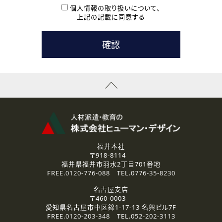
本登録に関するご連絡および本登録時の参考情報として利
個人情報の取り扱いについて、
用いたします。
上記の記載に同意する
なお、ご連絡手段は、電話・Ｅメールのいずれかの方法とい
たします。
( 3 ) スタッフ派遣を検討されている企業の皆様
お問い合わせの内容に回答するために利用いたします。
なお、ご連絡手段は、電話・Ｅメールのいずれかの方法とい
たします。
( 4 ) LEC福井南校「提携校］での講座受講を検討されている皆
様
資料送付、受講相談に関するご連絡のために利用いたしま
す。
その他、お問い合わせの内容に回答するために利用いたし
ます。
なお、ご連絡手段は、電話・Ｅメールのいずれかの方法とい
たします。
福井本社
〒918-8114
2.個人情報の第三者提供
福井県福井市羽水2丁目701番地
ご提供いただいた個人情報は、法令等の規定に従う場合を除き、
FREE.
0120-776-088
TEL.
0776-35-8230
ご本人の同意を得ずに第三者に提供することはありません。
名古屋支店
〒460-0003
3.個人情報の取り扱いの委託
愛知県名古屋市中区錦1-17-13 名興ビル7F
弊社の定める個人情報保護の評価基準を満たした委託先に、個
FREE.
0120-203-348
TEL.
052-202-3113
人情報を委託する場合があります。